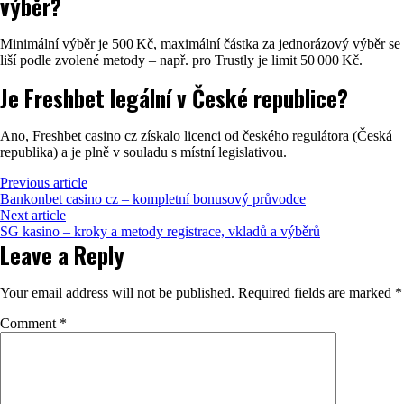
výběr?
Minimální výběr je 500 Kč, maximální částka za jednorázový výběr se
liší podle zvolené metody – např. pro Trustly je limit 50 000 Kč.
Je Freshbet legální v České republice?
Ano, Freshbet casino cz získalo licenci od českého regulátora (Česká
republika) a je plně v souladu s místní legislativou.
Previous article
Bankonbet casino cz – kompletní bonusový průvodce
Next article
SG kasino – kroky a metody registrace, vkladů a výběrů
Leave a Reply
Your email address will not be published.
Required fields are marked
*
Comment
*