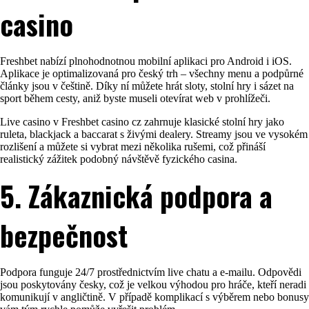
casino
Freshbet nabízí plnohodnotnou mobilní aplikaci pro Android i iOS.
Aplikace je optimalizovaná pro český trh – všechny menu a podpůrné
články jsou v češtině. Díky ní můžete hrát sloty, stolní hry i sázet na
sport během cesty, aniž byste museli otevírat web v prohlížeči.
Live casino v Freshbet casino cz zahrnuje klasické stolní hry jako
ruleta, blackjack a baccarat s živými dealery. Streamy jsou ve vysokém
rozlišení a můžete si vybrat mezi několika rušemi, což přináší
realistický zážitek podobný návštěvě fyzického casina.
5. Zákaznická podpora a
bezpečnost
Podpora funguje 24/7 prostřednictvím live chatu a e‑mailu. Odpovědi
jsou poskytovány česky, což je velkou výhodou pro hráče, kteří neradi
komunikují v angličtině. V případě komplikací s výběrem nebo bonusy