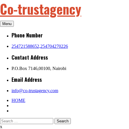
Co-trustagency
Skip
to
content
Menu
Phone Number
254721588652,254704270226
Contact Address
P.O.Box 7146,00100, Nairobi
Email Address
info@co-trustagency.com
HOME
Search
for:
x