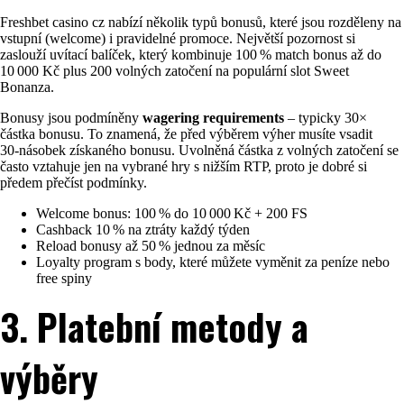
Freshbet casino cz nabízí několik typů bonusů, které jsou rozděleny na
vstupní (welcome) i pravidelné promoce. Největší pozornost si
zaslouží uvítací balíček, který kombinuje 100 % match bonus až do
10 000 Kč plus 200 volných zatočení na populární slot Sweet
Bonanza.
Bonusy jsou podmíněny
wagering requirements
– typicky 30×
částka bonusu. To znamená, že před výběrem výher musíte vsadit
30‑násobek získaného bonusu. Uvolněná částka z volných zatočení se
často vztahuje jen na vybrané hry s nižším RTP, proto je dobré si
předem přečíst podmínky.
Welcome bonus: 100 % do 10 000 Kč + 200 FS
Cashback 10 % na ztráty každý týden
Reload bonusy až 50 % jednou za měsíc
Loyalty program s body, které můžete vyměnit za peníze nebo
free spiny
3. Platební metody a
výběry