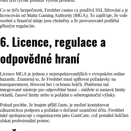
vám tým rychle pomůže vyřešit problém.
Co se týče bezpečnosti, Freshbet casino cz používá SSL šifrování a je
licencován od Malta Gaming Authority (MGA). To zajišťuje, že vaše
osobní a finanční údaje jsou chráněny a že provozovatel podléhá
přísným regulacím.
6. Licence, regulace a
odpovědné hraní
Licence MGA je jednou z nejrespektovanějších v evropském online
hazardu. Znamená to, že Freshbet musí splňovat požadavky na
transparentnost, férovost her i ochranu hráčů. Platforma má
integrované nástroje pro odpovědné hraní – můžete si nastavit limity
vkladů, časové limity nebo si požádat o seberegistrační výluky.
Pokud pocítíte, že hrajete příliš často, je možné kontaktovat
zákaznickou podporu a požádat o dočasné uzamčení účtu. Freshbet
také spolupracuje s organizacemi jako GamCare, což pomáhá hráčům
získat profesionální pomoc.