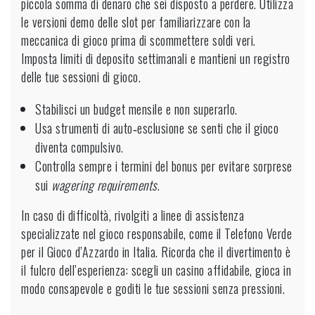
piccola somma di denaro che sei disposto a perdere. Utilizza
le versioni demo delle slot per familiarizzare con la
meccanica di gioco prima di scommettere soldi veri.
Imposta limiti di deposito settimanali e mantieni un registro
delle tue sessioni di gioco.
Stabilisci un budget mensile e non superarlo.
Usa strumenti di auto‑esclusione se senti che il gioco
diventa compulsivo.
Controlla sempre i termini del bonus per evitare sorprese
sui
wagering requirements
.
In caso di difficoltà, rivolgiti a linee di assistenza
specializzate nel gioco responsabile, come il Telefono Verde
per il Gioco d’Azzardo in Italia. Ricorda che il divertimento è
il fulcro dell’esperienza: scegli un casino affidabile, gioca in
modo consapevole e goditi le tue sessioni senza pressioni.