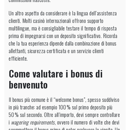
Un altro aspetto da considerare è la lingua dell’assistenza
clienti. Molti casinò internazionali offrono supporto
multilingue, ma è consigliabile testare il tempo di risposta
prima di impegnarsi con un deposito significativo. Ricorda
che la tua esperienza dipende dalla combinazione di bonus
allettanti, sicurezza certificata e un servizio clienti
efficiente.
Come valutare i bonus di
benvenuto
Il bonus più comune è il “welcome bonus”, spesso suddiviso
in più tranche: ad esempio 100 % sul primo deposito più
50 % sul secondo. Oltre all’importo, devi sempre controllare
i
wagering requirements
, ovvero il numero di volte che devi
scommettere il bonus prima di poter prelevare le vincite. Un