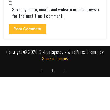
Save my name, email, and website in this browser
for the next time I comment.
Copyright © 2026 Co-trustagency - WordPress Theme : by
Sparkle Themes