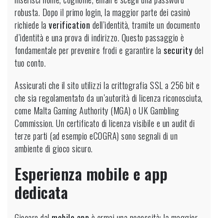
robusta. Dopo il primo login, la maggior parte dei casinò
richiede la
verification
dell’identità, tramite un documento
d’identità e una prova di indirizzo. Questo passaggio è
fondamentale per prevenire frodi e garantire la
security
del
tuo conto.
Assicurati che il sito utilizzi la crittografia SSL a 256 bit e
che sia regolamentato da un’autorità di licenza riconosciuta,
come Malta Gaming Authority (MGA) o UK Gambling
Commission. Un certificato di licenza visibile e un audit di
terze parti (ad esempio eCOGRA) sono segnali di un
ambiente di gioco sicuro.
Esperienza mobile e app
dedicata
Giocare dal
mobile app
è ormai una necessità: la maggior