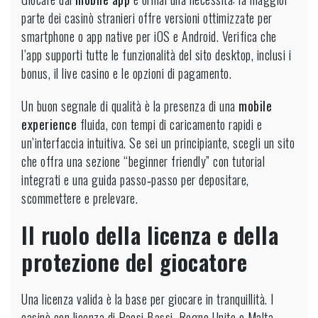
parte dei casinò stranieri offre versioni ottimizzate per
smartphone o app native per iOS e Android. Verifica che
l’app supporti tutte le funzionalità del sito desktop, inclusi i
bonus, il live casino e le opzioni di pagamento.
Un buon segnale di qualità è la presenza di una
mobile
experience
fluida, con tempi di caricamento rapidi e
un’interfaccia intuitiva. Se sei un principiante, scegli un sito
che offra una sezione “beginner friendly” con tutorial
integrati e una guida passo‑passo per depositare,
scommettere e prelevare.
Il ruolo della licenza e della
protezione del giocatore
Una licenza valida è la base per giocare in tranquillità. I
casinò con licenza di Paesi Bassi, Regno Unito o Malta