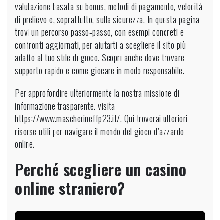
valutazione basata su bonus, metodi di pagamento, velocità
di prelievo e, soprattutto, sulla sicurezza. In questa pagina
trovi un percorso passo‑passo, con esempi concreti e
confronti aggiornati, per aiutarti a scegliere il sito più
adatto al tuo stile di gioco. Scopri anche dove trovare
supporto rapido e come giocare in modo responsabile.
Per approfondire ulteriormente la nostra missione di
informazione trasparente, visita
https://www.mascherineffp23.it/
. Qui troverai ulteriori
risorse utili per navigare il mondo del gioco d’azzardo
online.
Perché scegliere un casino
online straniero?