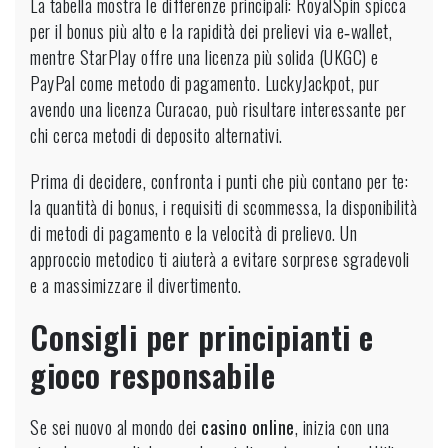
La tabella mostra le differenze principali: RoyalSpin spicca
per il bonus più alto e la rapidità dei prelievi via e‑wallet,
mentre StarPlay offre una licenza più solida (UKGC) e
PayPal come metodo di pagamento. LuckyJackpot, pur
avendo una licenza Curacao, può risultare interessante per
chi cerca metodi di deposito alternativi.
Prima di decidere, confronta i punti che più contano per te:
la quantità di bonus, i requisiti di scommessa, la disponibilità
di metodi di pagamento e la velocità di prelievo. Un
approccio metodico ti aiuterà a evitare sorprese sgradevoli
e a massimizzare il divertimento.
Consigli per principianti e
gioco responsabile
Se sei nuovo al mondo dei
casino online
, inizia con una