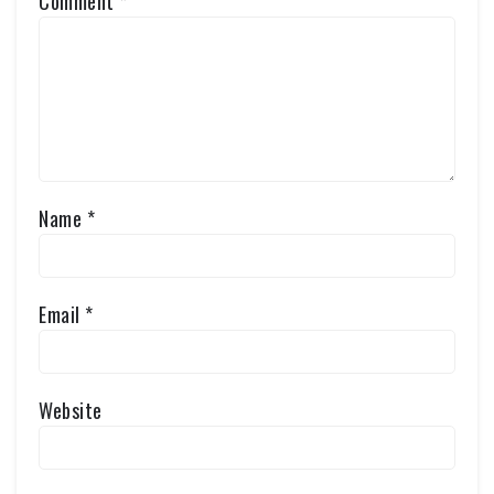
Comment
*
Name
*
Email
*
Website