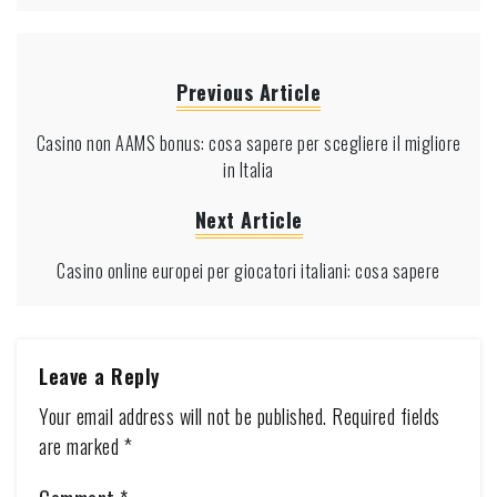
Previous Article
Casino non AAMS bonus: cosa sapere per scegliere il migliore
in Italia
Next Article
Casino online europei per giocatori italiani: cosa sapere
Leave a Reply
Your email address will not be published.
Required fields
are marked
*