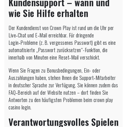
Kundensupport – wann und
wie Sie Hilfe erhalten
Der Kundendienst von Crown Play ist rund um die Uhr per
Live‑Chat und E‑Mail erreichbar. Für dringende
Login‑Probleme (z. B. vergessenes Passwort) gibt es eine
automatisierte „Passwort zurücksetzen“-Funktion, die
innerhalb von Minuten eine Reset‑Mail verschickt.
Wenn Sie Fragen zu Bonusbedingungen, Ein- oder
Auszahlungen haben, stehen Ihnen die Support‑Mitarbeiter
in deutscher Sprache zur Verfügung. Sie können zudem das
FAQ‑Bereich auf der Website nutzen – dort finden Sie
Antworten zu den häufigsten Problemen beim crown play
casino login.
Verantwortungsvolles Spielen