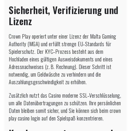
Sicherheit, Verifizierung und
Lizenz
Crown Play operiert unter einer Lizenz der Malta Gaming
Authority (MGA) und erfüllt strenge EU‑Standards für
Spielerschutz. Der KYC‑Prozess besteht aus dem
Hochladen eines gültigen Ausweisdokuments und eines
Adressnachweises (z. B. Rechnung). Dieser Schritt ist
notwendig, um Geldwäsche zu verhindern und die
Auszahlungsgeschwindigkeit zu erhöhen.
Zusätzlich nutzt das Casino moderne SSL‑Verschlüsselung,
um alle Datenübertragungen zu schützen. Ihre persönlichen
Daten bleiben somit sicher, und Sie können sich beim crown
play casino login auf den Spielspaß konzentrieren.