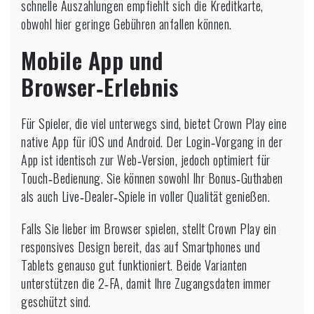
schnelle Auszahlungen empfiehlt sich die Kreditkarte,
obwohl hier geringe Gebühren anfallen können.
Mobile App und
Browser‑Erlebnis
Für Spieler, die viel unterwegs sind, bietet Crown Play eine
native App für iOS und Android. Der Login‑Vorgang in der
App ist identisch zur Web‑Version, jedoch optimiert für
Touch‑Bedienung. Sie können sowohl Ihr Bonus‑Guthaben
als auch Live‑Dealer‑Spiele in voller Qualität genießen.
Falls Sie lieber im Browser spielen, stellt Crown Play ein
responsives Design bereit, das auf Smartphones und
Tablets genauso gut funktioniert. Beide Varianten
unterstützen die 2‑FA, damit Ihre Zugangsdaten immer
geschützt sind.