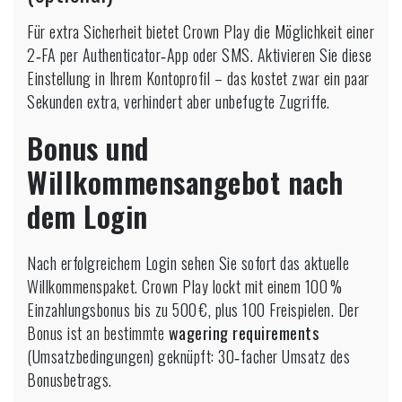
Für extra Sicherheit bietet Crown Play die Möglichkeit einer
2‑FA per Authenticator‑App oder SMS. Aktivieren Sie diese
Einstellung in Ihrem Kontoprofil – das kostet zwar ein paar
Sekunden extra, verhindert aber unbefugte Zugriffe.
Bonus und
Willkommensangebot nach
dem Login
Nach erfolgreichem Login sehen Sie sofort das aktuelle
Willkommenspaket. Crown Play lockt mit einem 100 %
Einzahlungsbonus bis zu 500 €, plus 100 Freispielen. Der
Bonus ist an bestimmte
wagering requirements
(Umsatzbedingungen) geknüpft: 30‑facher Umsatz des
Bonusbetrags.