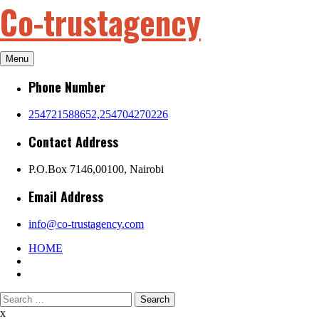
Co-trustagency
Skip
to
content
Menu
Phone Number
254721588652,254704270226
Contact Address
P.O.Box 7146,00100, Nairobi
Email Address
info@co-trustagency.com
HOME
Search
for:
x