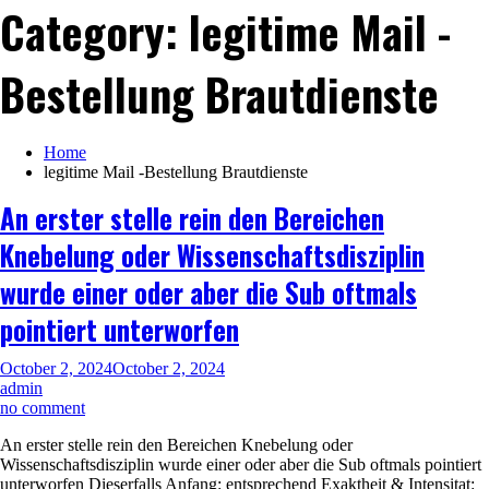
Category:
legitime Mail -
Bestellung Brautdienste
Home
legitime Mail -Bestellung Brautdienste
An erster stelle rein den Bereichen
Knebelung oder Wissenschaftsdisziplin
wurde einer oder aber die Sub oftmals
pointiert unterworfen
October 2, 2024
October 2, 2024
admin
on
no comment
An
An erster stelle rein den Bereichen Knebelung oder
erster
Wissenschaftsdisziplin wurde einer oder aber die Sub oftmals pointiert
stelle
unterworfen Dieserfalls Anfang: entsprechend Exaktheit & Intensitat:
rein