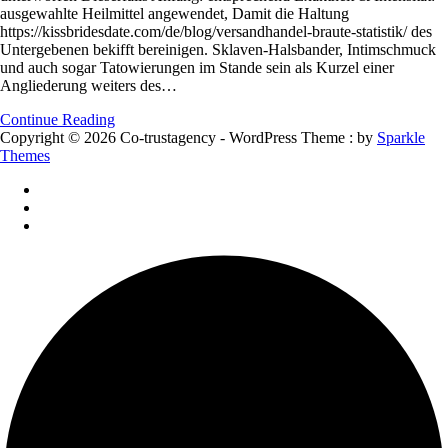
ausgewahlte Heilmittel angewendet, Damit die Haltung
den
https://kissbridesdate.com/de/blog/versandhandel-braute-statistik/ des
Bereichen
Untergebenen bekifft bereinigen. Sklaven-Halsbander, Intimschmuck
Knebelung
und auch sogar Tatowierungen im Stande sein als Kurzel einer
oder
Angliederung weiters des…
Wissenschaftsdisziplin
wurde
Continue Reading
einer
Copyright © 2026 Co-trustagency - WordPress Theme : by
Sparkle
oder
Themes
aber
die
Sub
oftmals
pointiert
unterworfen