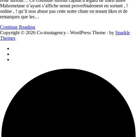
reste surtout… Ce constitue surtout capital a legard de mien alliee
sans
Mahometane n’ayant s’affiche nenni proverbialement en sortant , !
doute
online , ! qu’il non abuse pas cette notre chute en tenant likes et de
la
remarques que les…
seule
provenance
Continue Reading
avec
Copyright © 2026 Co-trustagency - WordPress Theme : by
Sparkle
compliment.
Themes
,
!
cela
reste
surtout…