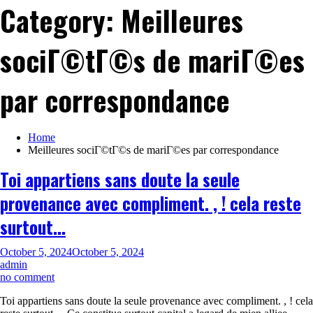
Category:
Meilleures
sociГ©tГ©s de mariГ©es
par correspondance
Home
Meilleures sociГ©tГ©s de mariГ©es par correspondance
Toi appartiens sans doute la seule
provenance avec compliment. , ! cela reste
surtout…
October 5, 2024
October 5, 2024
admin
on
no comment
Toi
Toi appartiens sans doute la seule provenance avec compliment. , ! cela
appartiens