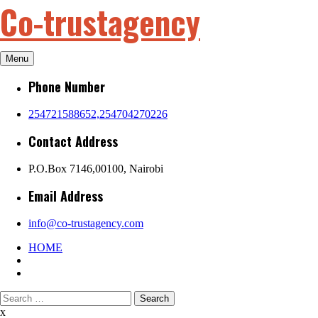
Co-trustagency
Skip
to
content
Menu
Phone Number
254721588652,254704270226
Contact Address
P.O.Box 7146,00100, Nairobi
Email Address
info@co-trustagency.com
HOME
Search
for:
x