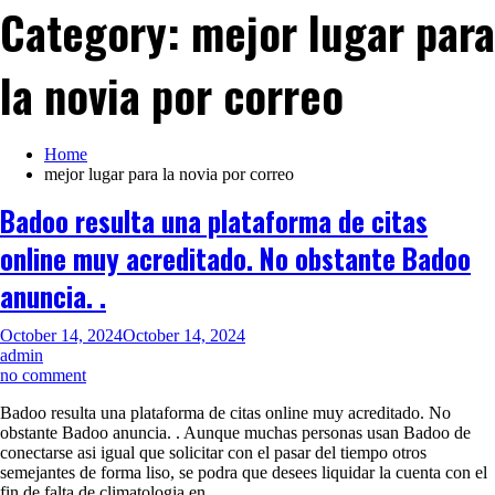
Category:
mejor lugar para
la novia por correo
Home
mejor lugar para la novia por correo
Badoo resulta una plataforma de citas
online muy acreditado. No obstante Badoo
anuncia. .
October 14, 2024
October 14, 2024
admin
on
no comment
Badoo
Badoo resulta una plataforma de citas online muy acreditado. No
resulta
obstante Badoo anuncia. . Aunque muchas personas usan Badoo de
una
conectarse asi igual que solicitar con el pasar del tiempo otros
plataforma
semejantes de forma liso, se podra que desees liquidar la cuenta con el
de
fin de falta de climatologia en…
citas