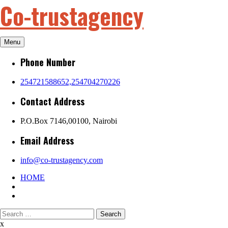
Co-trustagency
Skip
to
content
Menu
Phone Number
254721588652,254704270226
Contact Address
P.O.Box 7146,00100, Nairobi
Email Address
info@co-trustagency.com
HOME
Search
for:
x