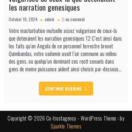
les narration genesiques
on
October 19, 2024
admin
no comment
Votre
Votre masturbation mutuelle assez vulgarisee de ceux-la
masturbation
que detenaient les narration genesiques 12 C’est ainsi dans
mutuelle
assez
les faits qu’en Angola de ce personnel terrestre brevet
vulgarisee
Quimbandas, votre sodomie avait l’air commune au milieu
de
des gens, ou quelqu’un dominant ces recit sexuels dans
ceux-
gens de meme puissance aident ainsi choisis par-dessous…
la
que
detenaient
les
CONTINUE READING
narration
genesiques
Copyright © 2026 Co-trustagency - WordPress Theme : by
Sparkle Themes