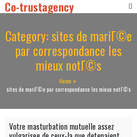
Co-trustagency
Skip
to
content
Category:
sites de mariГ©e
par correspondance les
mieux notГ©s
Home
sites de mariГ©e par correspondance les mieux notГ©s
Votre masturbation mutuelle assez
vulgarisee de ceux-la que detenaient