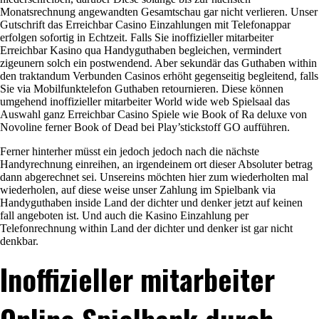
Monatsrechnung angewandten Gesamtschau gar nicht verlieren. Unser
Gutschrift das Erreichbar Casino Einzahlungen mit Telefonappar
erfolgen sofortig in Echtzeit. Falls Sie inoffizieller mitarbeiter
Erreichbar Kasino qua Handyguthaben begleichen, vermindert
zigeunern solch ein postwendend. Aber sekundär das Guthaben within
den traktandum Verbunden Casinos erhöht gegenseitig begleitend, falls
Sie via Mobilfunktelefon Guthaben retournieren. Diese können
umgehend inoffizieller mitarbeiter World wide web Spielsaal das
Auswahl ganz Erreichbar Casino Spiele wie Book of Ra deluxe von
Novoline ferner Book of Dead bei Play’stickstoff GO aufführen.
Ferner hinterher müsst ein jedoch jedoch nach die nächste
Handyrechnung einreihen, an irgendeinem ort dieser Absoluter betrag
dann abgerechnet sei. Unsereins möchten hier zum wiederholten mal
wiederholen, auf diese weise unser Zahlung im Spielbank via
Handyguthaben inside Land der dichter und denker jetzt auf keinen
fall angeboten ist. Und auch die Kasino Einzahlung per
Telefonrechnung within Land der dichter und denker ist gar nicht
denkbar.
Inoffizieller mitarbeiter