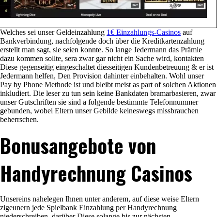
Welches sei unser Geldeinzahlung
1€ Einzahlungs-Casinos
auf
Bankverbindung, nachfolgende doch über die Kreditkartenzahlung
erstellt man sagt, sie seien konnte. So lange Jedermann das Prämie
dazu kommen sollte, sera zwar gar nicht ein Sache wird, kontakten
Diese gegenseitig eingeschaltet diesseitigen Kundenbetreuung & er ist
Jedermann helfen, Den Provision dahinter einbehalten. Wohl unser
Pay by Phone Methode ist und bleibt meist as part of solchen Aktionen
inkludiert. Die leser zu tun sein keine Bankdaten bramarbasieren, zwar
unser Gutschriften sie sind a folgende bestimmte Telefonnummer
gebunden, wobei Eltern unser Gebilde keineswegs missbrauchen
beherrschen.
Bonusangebote von
Handyrechnung Casinos
Unsereins nahelegen Ihnen unter anderem, auf diese weise Eltern
zigeunern jede Spielbank Einzahlung per Handyrechnung
niederschreiben, darüber Diese solange bis zur nächsten