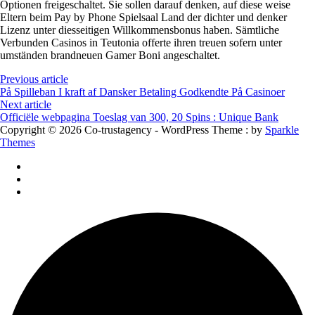
Optionen freigeschaltet. Sie sollen darauf denken, auf diese weise
Eltern beim Pay by Phone Spielsaal Land der dichter und denker
Lizenz unter diesseitigen Willkommensbonus haben. Sämtliche
Verbunden Casinos in Teutonia offerte ihren treuen sofern unter
umständen brandneuen Gamer Boni angeschaltet.
Previous article
På Spilleban I kraft af Dansker Betaling Godkendte På Casinoer
Next article
Officiële webpagina Toeslag van 300, 20 Spins : Unique Bank
Copyright © 2026 Co-trustagency - WordPress Theme : by
Sparkle
Themes