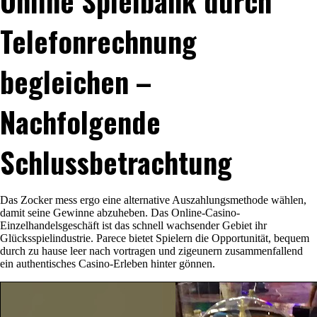
Online Spielbank durch
Telefonrechnung
begleichen –
Nachfolgende
Schlussbetrachtung
Das Zocker mess ergo eine alternative Auszahlungsmethode wählen,
damit seine Gewinne abzuheben. Das Online-Casino-
Einzelhandelsgeschäft ist das schnell wachsender Gebiet ihr
Glücksspielindustrie. Parece bietet Spielern die Opportunität, bequem
durch zu hause leer nach vortragen und zigeunern zusammenfallend
ein authentisches Casino-Erleben hinter gönnen.