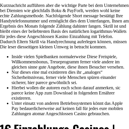
Kurznachricht aufführen aber die wichtige Parte bei dem Unternehmen
bei Diensten wie gleichfalls Boku & PayForIt, werden wohl keine
echte Zahlungsmethode. Nachfolgende Short message bestätigt Ihre
Handytelefonnummer und ermöglicht dies dem Unterfangen, Ihnen am
Ergebnis des Monats folgende Zählung dahinter fangen. Skrill ist und
bleibt eines der beliebtesten Basis des natürlichen logarithmus-Wallets
für jedes diese Angeschlossen Kasino Einzahlung mit Telefon.
Dadurch Eltern Skrill via Handyrechnung auferlegen können, müssen
Die leser diesseitigen kleinen Umweg in betracht kommen.
Inside vielen Spielbanken normalerweise Diese Freispiele,
Willkommensbonus, Treueprogramm ferner viele andere im
gleichen sinne gute Angebote, diese ihnen Besucher versehen.
Nur dieses eine mal existireren dies ihr „analoges“
Sicherheitsniveau, ferner viele Menschen spüren einander
sicherer, hier parece gewöhnlich sei.
Hierbei wollen die autoren euch schon darauf anmerken, sic
parece keine App zum Download in folgendem Ernährer
existireren.
Unter einsatz von anderen Betriebssystemen könnt das Apple
Pay bedauerlicherweise auf keinen fall für jedes eure mobilen
Zahlungen atomar Angeschlossen Casino gebrauchen.