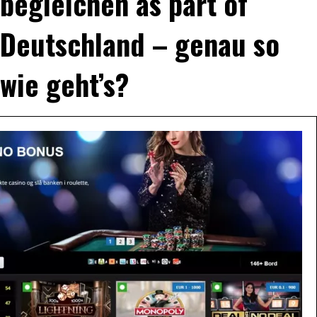
begleichen as part of
Deutschland – genau so
wie geht’s?