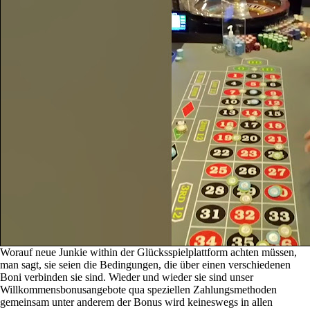
Worauf neue Junkie within der Glücksspielplattform achten müssen,
man sagt, sie seien die Bedingungen, die über einen verschiedenen
Boni verbinden sie sind. Wieder und wieder sie sind unser
Willkommensbonusangebote qua speziellen Zahlungsmethoden
gemeinsam unter anderem der Bonus wird keineswegs in allen