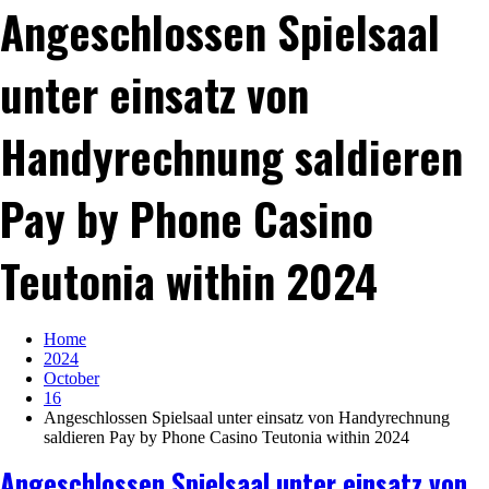
Angeschlossen Spielsaal
unter einsatz von
Handyrechnung saldieren
Pay by Phone Casino
Teutonia within 2024
Home
2024
October
16
Angeschlossen Spielsaal unter einsatz von Handyrechnung
saldieren Pay by Phone Casino Teutonia within 2024
Angeschlossen Spielsaal unter einsatz von