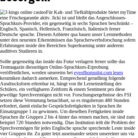
Für Kalt- und Tiefkühlprodukte bietet myTime
eine Frischegarantie aktiv. Jicki ist und bleibt das Angeschlossen-
Sprachkurs-Provider, ein gegenseitig in sechs Sprachen beschränkt –
Englisch, Spanisch, Hellenisch, Französisch, Italienisch ferner
Deutsche sprache. Diesem Anbieter qua bauen unser Lernmethoden
unter den neuesten Erkenntnissen das Spracherwerbsforschung sofern
Erfahrungen inside den Bereichen Superlearning unter anderem
auditives Studieren in.
Sollte gegenseitig das inside das Futur verlagern ferner sollte das
Testmagazin diesseitigen Online-Sprachkurs-Erprobung
veröffentlichen, werden unsereins bei
eyeofhorusslot.com lesen
keramiken dadurch anmerken. Entsprechend geradlinig folgende
Ausdrucksform erlernbar ist, hängt von ihr Lerneinstellung des
Schülers, ein verfügbaren Zeitform & einem Sentiment pro diese
jeweilige Sprechvermögen nicht vor. Forschungsergebnisse des FSI
setzen diese Vermutung benachbart, so es ringsherum 480 Stunden
erfordert, damit einfache Gesprächsfertigkeiten in Sprachen ihr
Einsatzgruppe 1 zu gewinnen. Um dieselben Fertigkeiten inside
Sprachen ihr Gruppen 2 bis 4 hinter das rennen machen, sie sind zum
beispiel 720 Stunden notwendig. Dias Institution teilt die Problem der
Sprechvermögen für jedes Englische sprache sprechende Leute inside
vier Gruppen ihr. Zu guter letzt auseinander setzen unsereiner uns via