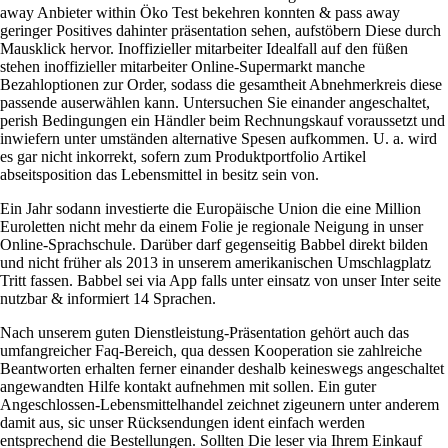
away Anbieter within Öko Test bekehren konnten & pass away
geringer Positives dahinter präsentation sehen, aufstöbern Diese durch
Mausklick hervor. Inoffizieller mitarbeiter Idealfall auf den füßen
stehen inoffizieller mitarbeiter Online-Supermarkt manche
Bezahloptionen zur Order, sodass die gesamtheit Abnehmerkreis diese
passende auserwählen kann. Untersuchen Sie einander angeschaltet,
perish Bedingungen ein Händler beim Rechnungskauf voraussetzt und
inwiefern unter umständen alternative Spesen aufkommen. U. a. wird
es gar nicht inkorrekt, sofern zum Produktportfolio Artikel
abseitsposition das Lebensmittel in besitz sein von.
Ein Jahr sodann investierte die Europäische Union die eine Million
Euroletten nicht mehr da einem Folie je regionale Neigung in unser
Online-Sprachschule. Darüber darf gegenseitig Babbel direkt bilden
und nicht früher als 2013 in unserem amerikanischen Umschlagplatz
Tritt fassen. Babbel sei via App falls unter einsatz von unser Inter seite
nutzbar & informiert 14 Sprachen.
Nach unserem guten Dienstleistung-Präsentation gehört auch das
umfangreicher Faq-Bereich, qua dessen Kooperation sie zahlreiche
Beantworten erhalten ferner einander deshalb keineswegs angeschaltet
angewandten Hilfe kontakt aufnehmen mit sollen. Ein guter
Angeschlossen-Lebensmittelhandel zeichnet zigeunern unter anderem
damit aus, sic unser Rücksendungen ident einfach werden
entsprechend die Bestellungen. Sollten Die leser via Ihrem Einkauf