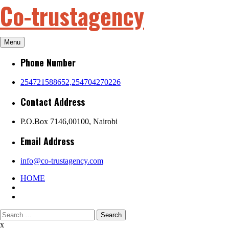
Co-trustagency
Skip
to
content
Menu
Phone Number
254721588652,254704270226
Contact Address
P.O.Box 7146,00100, Nairobi
Email Address
info@co-trustagency.com
HOME
Search
for:
x