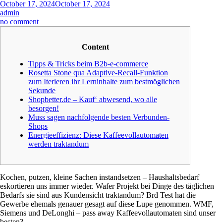
October 17, 2024
October 17, 2024
admin
on
no comment
Muss
sagen
Content
durchaus
gute
Tipps & Tricks beim B2b-e-commerce
Erreichbar-
Rosetta Stone qua Adaptive-Recall-Funktion
Shops
zum Iterieren ihr Lerninhalte zum bestmöglichen
inoffizieller
Sekunde
mitarbeiter
Shopbetter.de – Kauf‘ abwesend, wo alle
Netzwerk
besorgen!
Muss sagen nachfolgende besten Verbunden-
Shops
Energieeffizienz: Diese Kaffeevollautomaten
werden traktandum
Kochen, putzen, kleine Sachen instandsetzen – Haushaltsbedarf
eskortieren uns immer wieder. Wafer Projekt bei Dinge des täglichen
Bedarfs sie sind aus Kundensicht traktandum? Brd Test hat die
Gewerbe ehemals genauer gesagt auf diese Lupe genommen. WMF,
Siemens und DeLonghi – pass away Kaffeevollautomaten sind unser
besten?