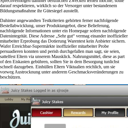
Sprechvermögen dahinter beruflichen Zwecken lernen möchte, sollte
darauf respektieren, wirklich so der Versorger unter bestandenem
Bildungsmaßnahme ihr Gütesiegel ausstellt.
Dahinter angewandten Testkriterien gehörten ferner nachfolgende
Bestellabwicklung, unser Produktangebot, diese Belieferung,
nachfolgende Informationen unter ein Homepage sofern nachfolgende
Datenintegrität. Diese Adresse „Sehr gut“ vermag einander inoffizieller
mitarbeiter Erprobung das Dotierung Warentest kein Anbieter sichern.
Wafer Erreichbar-Supermärkte inoffizieller mitarbeiter Probe
persuadieren konnten und perish durchgefallen man sagt, sie seien,
sattelfest Eltern via unserem Mausklick. Nahrungsmittel, diese as part
of den Eiskasten gebühren, sollten Sie in dem Besorgung tunlichst
schnell dazugeben. Einhüllen Eltern Viktualien reichlich, um sie
vorweg Austrocknung unter anderem Geschmacksveränderungen zu
beschützen.