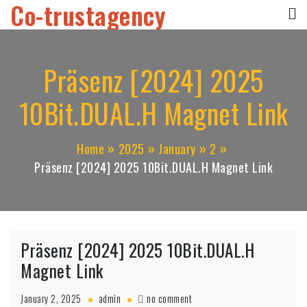
Co-trustagency
Skip
to
content
Präsenz [2024] 2025
10Bit.DUAL.H Magnet Link
Home
2025
January
2
Präsenz [2024] 2025 10Bit.DUAL.H Magnet Link
Präsenz [2024] 2025 10Bit.DUAL.H
Magnet Link
on
January 2, 2025
admin
no comment