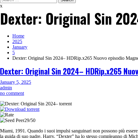
for:
x
Dexter: Original Sin 2
Home
2025
January
5
Dexter: Original Sin 2024– HDRip.x265 Nuovo episodio Magn
Dexter: Original Sin 2024– HDRip.x265 Nuo
January 5, 2025
admin
on
no comment
Dexter:
Original
Sin
2024–
29/50
HDRip.x265
Nuovo
Miami, 1991. Quando i suoi impulsi sanguinari non possono più essere ig
episodio
la guida di suo padre, Harry. “Dexter” ha lo stesso compleanno di Micha
Magnet