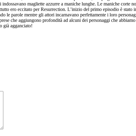
i indossavano magliette azzurre a maniche lunghe. Le maniche corte non
ttutto ero eccitato per Resurrection. L’inizio del primo episodio è stato
ndo le parole mentre gli attori incarnavano perfettamente i loro perso
 sorprese che aggiungono profondità ad alcuni dei personaggi che abbiam
o già agganciato!