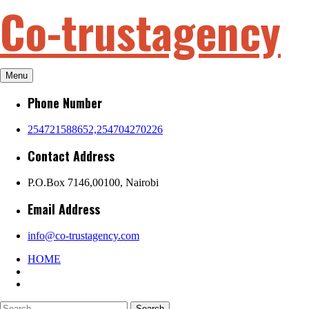
Co-trustagency
Skip
to
content
Menu
Phone Number
254721588652,254704270226
Contact Address
P.O.Box 7146,00100, Nairobi
Email Address
info@co-trustagency.com
HOME
Search