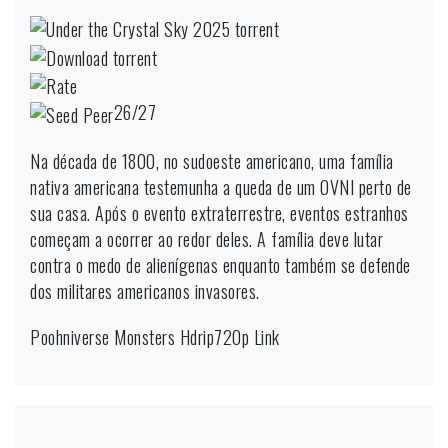
Sob
o
Céu
de
Cristal
26/27
2025
H264.x265
YTS
Na década de 1800, no sudoeste americano, uma família
nativa americana testemunha a queda de um OVNI perto de
sua casa. Após o evento extraterrestre, eventos estranhos
começam a ocorrer ao redor deles. A família deve lutar
contra o medo de alienígenas enquanto também se defende
dos militares americanos invasores.
Poohniverse Monsters Hdrip720p Link