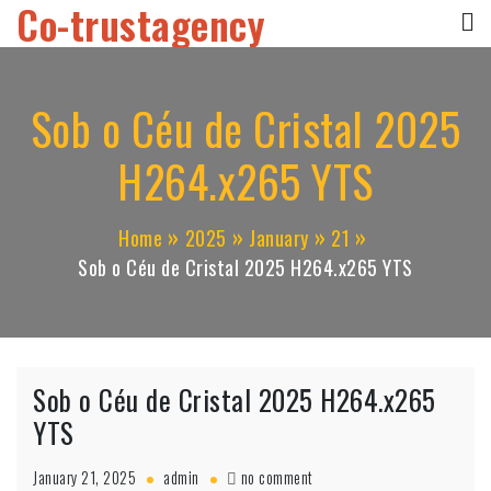
Co-trustagency
Skip
to
content
Sob o Céu de Cristal 2025
H264.x265 YTS
Home
2025
January
21
Sob o Céu de Cristal 2025 H264.x265 YTS
Sob o Céu de Cristal 2025 H264.x265
YTS
on
January 21, 2025
admin
no comment