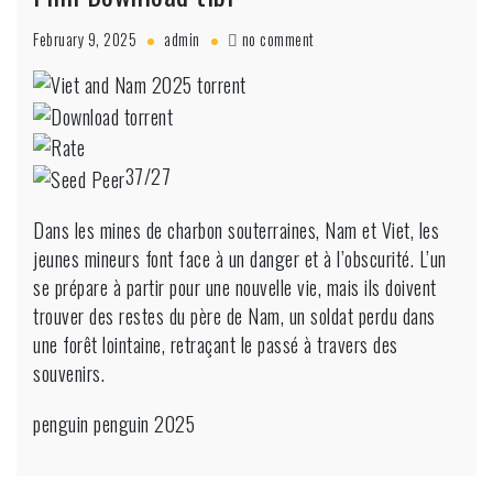
on
February 9, 2025
admin
no comment
Viet
et
Nam
2025
web.dvdripdvd9
37/27
Film
Film
Download
Dans les mines de charbon souterraines, Nam et Viet, les
tibi
jeunes mineurs font face à un danger et à l’obscurité. L’un
se prépare à partir pour une nouvelle vie, mais ils doivent
trouver des restes du père de Nam, un soldat perdu dans
une forêt lointaine, retraçant le passé à travers des
souvenirs.
penguin penguin 2025