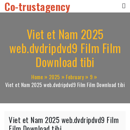
Co-trustagency
Skip
to
content
Viet et Nam 2025
web.dvdripdvd9 Film Film
Download tibi
Home
2025
February
9
Viet et Nam 2025 web.dvdripdvd9 Film Film Download tibi
Viet et Nam 2025 web.dvdripdvd9 Film
Film Download tibi