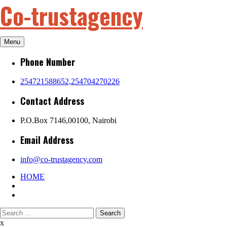
Co-trustagency
Skip
to
content
Menu
Phone Number
254721588652,254704270226
Contact Address
P.O.Box 7146,00100, Nairobi
Email Address
info@co-trustagency.com
HOME
Search
for:
x