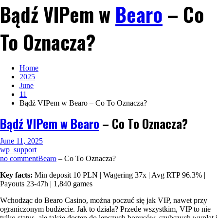
Bądź VIPem w
Bearo
– Co
To Oznacza?
Home
2025
June
11
Bądź VIPem w Bearo – Co To Oznacza?
Bądź VIPem w
Bearo
– Co To Oznacza?
June 11, 2025
wp_support
on
no comment
Bearo
– Co To Oznacza?
Bądź
Key facts:
Min deposit 10 PLN | Wagering 37x | Avg RTP 96.3% |
VIPem
Payouts 23-47h | 1,840 games
w
Wchodząc do Bearo Casino, można poczuć się jak VIP, nawet przy
ograniczonym budżecie. Jak to działa? Przede wszystkim, VIP to nie
tylko status, ale także dostęp do lepszych bonusów, szybszych wypłat i