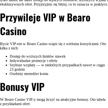
ekskluzywnych ofert. Przyjrzyjmy się bliżej, co to oznacza w praktyce.
Przywileje VIP w Bearo
Casino
Bycie VIP-em w Bearo Casino wiąże się z wieloma korzyściami. Oto
kilka z nich:
Dostęp do wyższych limitów stawek
Indywidualne promocje i oferty
Szybsze wypłaty — w niektórych przypadkach nawet w ciągu
23 godzin
Osobisty menedżer konta
Bonusy VIP
W Bearo Casino VIP-y mogą liczyć na atrakcyjne bonusy. Oto tabela
z przykładami ofert: