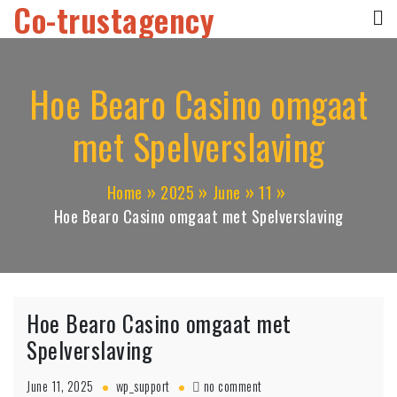
Co-trustagency
Skip
to
content
Hoe Bearo Casino omgaat
met Spelverslaving
Home
2025
June
11
Hoe Bearo Casino omgaat met Spelverslaving
Hoe Bearo Casino omgaat met
Spelverslaving
on
June 11, 2025
wp_support
no comment