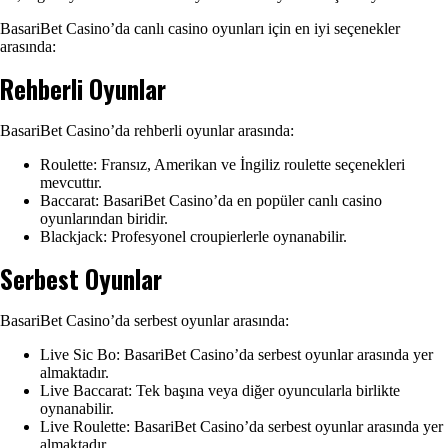
BasariBet Casino’da canlı casino oyunları için en iyi seçenekler
arasında:
Rehberli Oyunlar
BasariBet Casino’da rehberli oyunlar arasında:
Roulette: Fransız, Amerikan ve İngiliz roulette seçenekleri
mevcuttır.
Baccarat: BasariBet Casino’da en popüler canlı casino
oyunlarından biridir.
Blackjack: Profesyonel croupierlerle oynanabilir.
Serbest Oyunlar
BasariBet Casino’da serbest oyunlar arasında:
Live Sic Bo: BasariBet Casino’da serbest oyunlar arasında yer
almaktadır.
Live Baccarat: Tek başına veya diğer oyuncularla birlikte
oynanabilir.
Live Roulette: BasariBet Casino’da serbest oyunlar arasında yer
almaktadır.