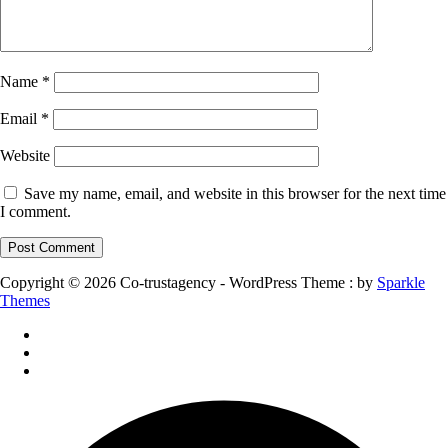
Name
*
Email
*
Website
Save my name, email, and website in this browser for the next time
I comment.
Copyright © 2026 Co-trustagency - WordPress Theme : by
Sparkle
Themes