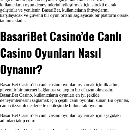
kullanıcıların oyun deneyimlerini iyileştirmek için sürekli olarak
geliştirilir ve yenilenir. BasariBet, kullanıcıların ihtiyaçlarını
karşılayacak ve güvenli bir oyun ortamı sağlayacak bir platform olarak
tanınmaktadır.
BasariBet Casino’de Canlı
Casino Oyunları Nasıl
Oynanır?
BasariBet Casino’da canlı casino oyunları oynamak için ilk adım,
güvenilir bir internet bağlantısı ve uygun bir cihazın olmasıdır.
BasariBet Casino, kullanıcıların oyunları en iyi şekilde
deneyimlemesini sağlamak için çeşitli canlı oyunları sunar. Bu oyunlar,
canlı cüzzamlı dealerlerle etkileşimde bulunarak oynanır.
BasariBet Casino’da canlı casino oyunları oynamak için aşağıdaki
adımları takip edin: