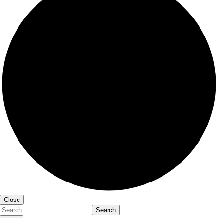
Close
Search
for: